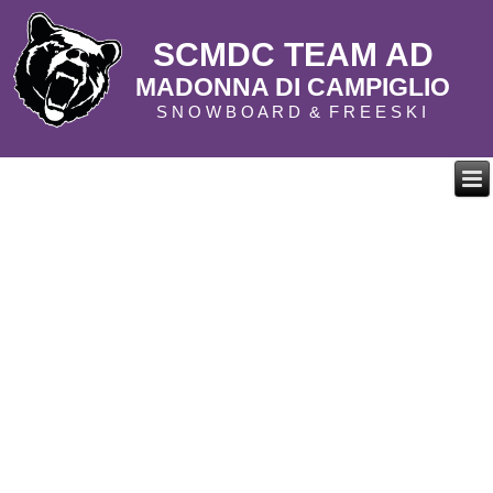
SCMDC TEAM AD
MADONNA DI CAMPIGLIO
S N O W B O A R D & F R E E S K I